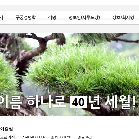
개
구궁성명학
작명
명보인(사주도장)
상호/회사명
이칼럼
고관리자
23-09-08 11:06
조회
1,807회
댓글
0건