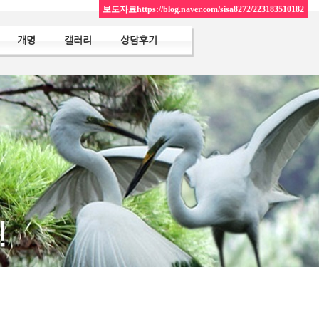
보도자료https://blog.naver.com/sisa8272/223183510182
개명
갤러리
상담후기